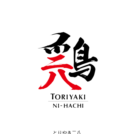
とりやき二八