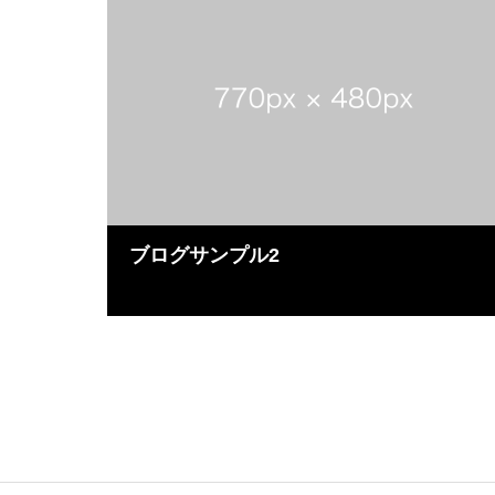
ブログサンプル2